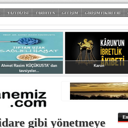
İ
YAZI DİZİSİ
TARİHTEN
GELİŞİM
GİRİŞİM FİKİRLERİ
 DÜNYASI
Ahmet Rasim KÜÇÜKUSTA' dan
Karun
tavsiyeler...
En
 idare gibi yönetmeye