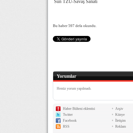
Sun TZU-Savaş Sanatı
Bu haber 597 defa okundu.
Yorumlar
Henüz yorum yapılmadı.
Haber Bülteni eklentisi
Arşiv
Twitter
Künye
Facebook
İletişim
RSS
Reklam