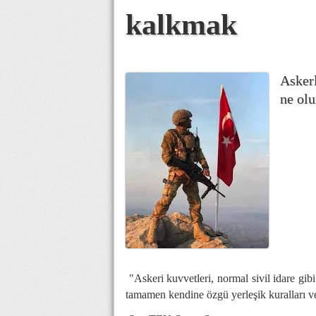
kalkmak
Askerl
ne olu
"Askeri kuvvetleri, normal sivil idare gib
tamamen kendine özgü yerleşik kuralları ve