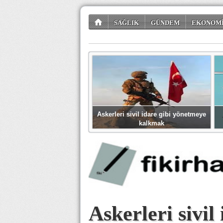
SAĞLIK
GÜNDEM
EKONOM
TÜKETİCİ KÖŞESİ
EĞLENCE
ŞİİR
Askerleri sivil idare gibi yönetmeye
kalkmak
Askerleri sivil